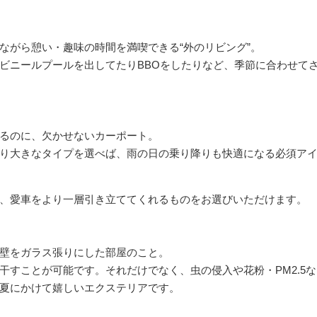
ト工事一式
外構工事・エクステリア
リフォ
ながら憩い・趣味の時間を満喫できる“外のリビング”。
ビニールプールを出してたりBBOをしたりなど、季節に合わせて
るのに、欠かせないカーポート。
り大きなタイプを選べば、雨の日の乗り降りも快適になる必須ア
、愛車をより一層引き立ててくれるものをお選びいただけます。
壁をガラス張りにした部屋のこと。
干すことが可能です。それだけでなく、虫の侵入や花粉・PM2.5
夏にかけて嬉しいエクステリアです。